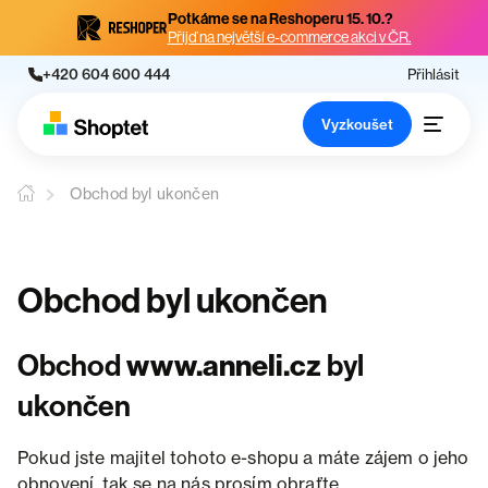
Potkáme se na Reshoperu 15. 10.?
Přijď na největší e-commerce akci v ČR.
+420 604 600 444
Přihlásit
Vyzkoušet
Obchod byl ukončen
Obchod byl ukončen
Obchod
www.anneli.cz
byl
ukončen
Pokud jste majitel tohoto e-shopu a máte zájem o jeho
obnovení, tak se na nás prosím obraťte.