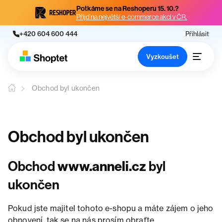
Potkáme se na Reshoperu 15. 10.?
Přijď na největší e-commerce akci v ČR.
+420 604 600 444
Přihlásit
Vyzkoušet
Obchod byl ukončen
Obchod byl ukončen
Obchod
www.anneli.cz
byl
ukončen
Pokud jste majitel tohoto e-shopu a máte zájem o jeho
obnovení, tak se na nás prosím obraťte.