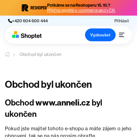
Potkáme se na Reshoperu 15. 10.?
Přijď na největší e-commerce akci v ČR.
+420 604 600 444
Přihlásit
Vyzkoušet
Obchod byl ukončen
Obchod byl ukončen
Obchod
www.anneli.cz
byl
ukončen
Pokud jste majitel tohoto e-shopu a máte zájem o jeho
obnovení, tak se na nás prosím obraťte.