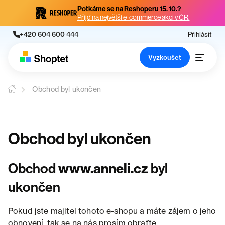
Potkáme se na Reshoperu 15. 10.?
Přijď na největší e-commerce akci v ČR.
+420 604 600 444
Přihlásit
Vyzkoušet
Obchod byl ukončen
Obchod byl ukončen
Obchod
www.anneli.cz
byl
ukončen
Pokud jste majitel tohoto e-shopu a máte zájem o jeho
obnovení, tak se na nás prosím obraťte.