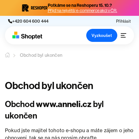
Potkáme se na Reshoperu 15. 10.?
Přijď na největší e-commerce akci v ČR.
+420 604 600 444
Přihlásit
Vyzkoušet
Obchod byl ukončen
Obchod byl ukončen
Obchod
www.anneli.cz
byl
ukončen
Pokud jste majitel tohoto e-shopu a máte zájem o jeho
obnovení, tak se na nás prosím obraťte.