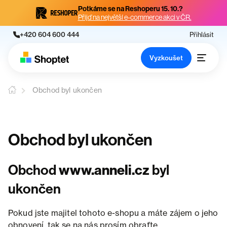
Potkáme se na Reshoperu 15. 10.?
Přijď na největší e-commerce akci v ČR.
+420 604 600 444
Přihlásit
Vyzkoušet
Obchod byl ukončen
Obchod byl ukončen
Obchod
www.anneli.cz
byl
ukončen
Pokud jste majitel tohoto e-shopu a máte zájem o jeho
obnovení, tak se na nás prosím obraťte.