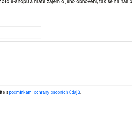
ohoto e-shopu a máte zájem o jeho obnovení, tak se na nás 
íte s
podmínkami ochrany osobních údajů
.