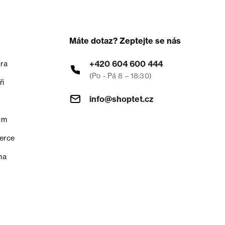
Máte dotaz? Zeptejte se nás
+420 604 600 444
ra
(Po - Pá 8 – 18:30)
ři
info@shoptet.cz
um
erce
na