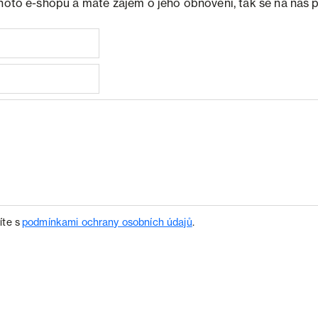
ohoto e-shopu a máte zájem o jeho obnovení, tak se na nás 
íte s
podmínkami ochrany osobních údajů
.