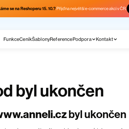
áme se na Reshoperu 15. 10.?
Přijď na největší e-commerce akci v ČR.
Funkce
Ceník
Šablony
Reference
Podpora
Kontakt
d byl ukončen
www.anneli.cz
byl ukončen