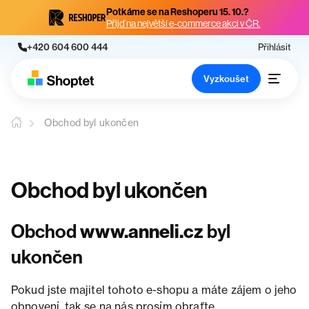
Potkáme se na Reshoperu 15. 10.?
Přijď na největší e-commerce akci v ČR.
+420 604 600 444
Přihlásit
Vyzkoušet
Obchod byl ukončen
Obchod byl ukončen
Obchod
www.anneli.cz
byl
ukončen
Pokud jste majitel tohoto e-shopu a máte zájem o jeho
obnovení, tak se na nás prosím obraťte.