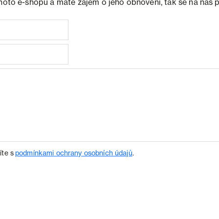
ohoto e-shopu a máte zájem o jeho obnovení, tak se na nás 
íte s
podmínkami ochrany osobních údajů
.