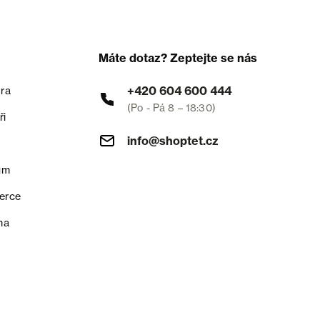
Máte dotaz? Zeptejte se nás
+420 604 600 444
ra
(Po - Pá 8 – 18:30)
ři
info@shoptet.cz
um
erce
na