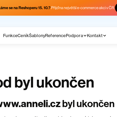
áme se na Reshoperu 15. 10.?
Přijď na největší e-commerce akci v ČR.
Funkce
Ceník
Šablony
Reference
Podpora
Kontakt
d byl ukončen
www.anneli.cz
byl ukončen