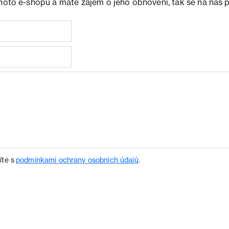
ohoto e-shopu a máte zájem o jeho obnovení, tak se na nás 
íte s
podmínkami ochrany osobních údajů
.