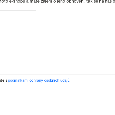
ohoto e-shopu a máte zájem o jeho obnovení, tak se na nás 
íte s
podmínkami ochrany osobních údajů
.