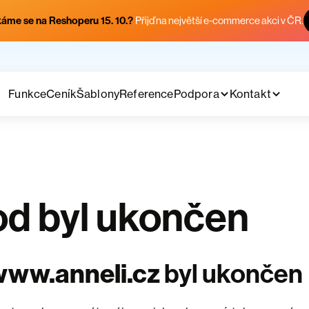
áme se na Reshoperu 15. 10.?
Přijď na největší e-commerce akci v ČR.
Funkce
Ceník
Šablony
Reference
Podpora
Kontakt
d byl ukončen
www.anneli.cz
byl ukončen