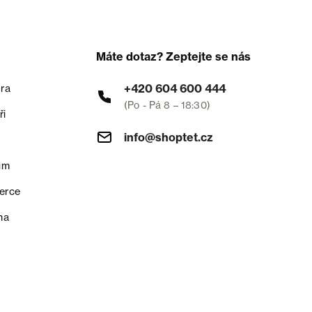
Máte dotaz? Zeptejte se nás
+420 604 600 444
ra
(Po - Pá 8 – 18:30)
ři
info@shoptet.cz
um
erce
na