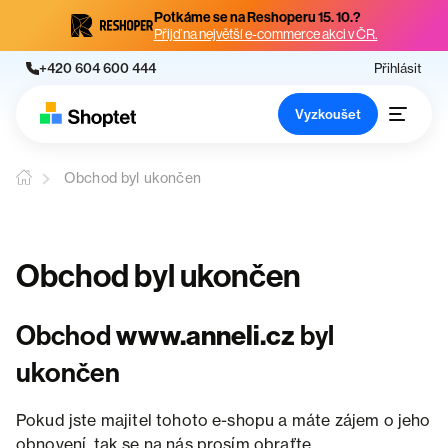
Potkáme se na Reshoperu 15. 10.?
Přijď na největší e-commerce akci v ČR.
+420 604 600 444
Přihlásit
Vyzkoušet
Obchod byl ukončen
Obchod byl ukončen
Obchod
www.anneli.cz
byl
ukončen
Pokud jste majitel tohoto e-shopu a máte zájem o jeho
obnovení, tak se na nás prosím obraťte.