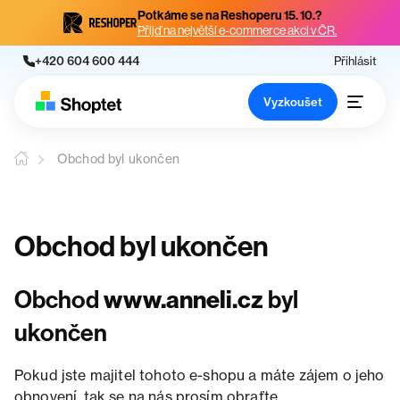
Potkáme se na Reshoperu 15. 10.?
Přijď na největší e-commerce akci v ČR.
+420 604 600 444
Přihlásit
Vyzkoušet
Obchod byl ukončen
Obchod byl ukončen
Obchod
www.anneli.cz
byl
ukončen
Pokud jste majitel tohoto e-shopu a máte zájem o jeho
obnovení, tak se na nás prosím obraťte.