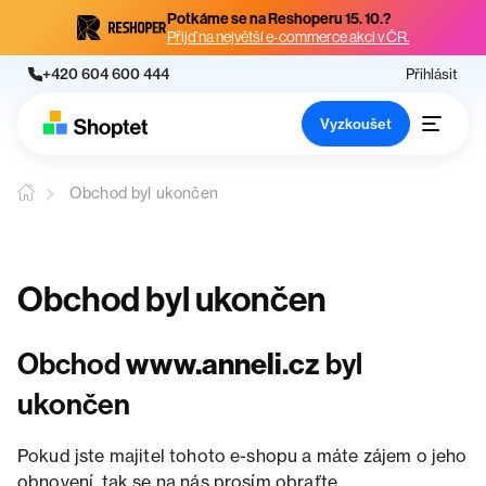
Potkáme se na Reshoperu 15. 10.?
Přijď na největší e-commerce akci v ČR.
+420 604 600 444
Přihlásit
Vyzkoušet
Obchod byl ukončen
Obchod byl ukončen
Obchod
www.anneli.cz
byl
ukončen
Pokud jste majitel tohoto e-shopu a máte zájem o jeho
obnovení, tak se na nás prosím obraťte.