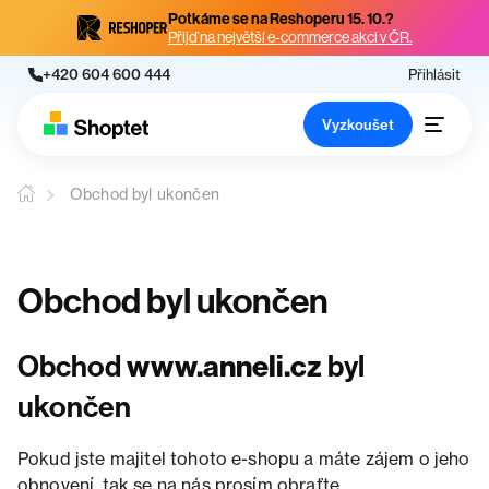
Potkáme se na Reshoperu 15. 10.?
Přijď na největší e-commerce akci v ČR.
+420 604 600 444
Přihlásit
Vyzkoušet
Obchod byl ukončen
Obchod byl ukončen
Obchod
www.anneli.cz
byl
ukončen
Pokud jste majitel tohoto e-shopu a máte zájem o jeho
obnovení, tak se na nás prosím obraťte.