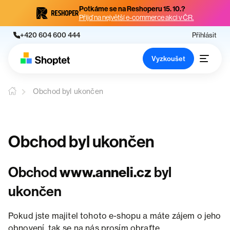
Potkáme se na Reshoperu 15. 10.?
Přijď na největší e-commerce akci v ČR.
+420 604 600 444
Přihlásit
Vyzkoušet
Obchod byl ukončen
Obchod byl ukončen
Obchod
www.anneli.cz
byl
ukončen
Pokud jste majitel tohoto e-shopu a máte zájem o jeho
obnovení, tak se na nás prosím obraťte.