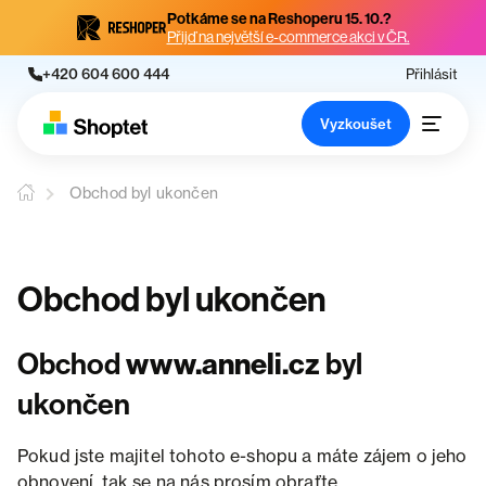
Potkáme se na Reshoperu 15. 10.?
Přijď na největší e-commerce akci v ČR.
+420 604 600 444
Přihlásit
Vyzkoušet
Obchod byl ukončen
Obchod byl ukončen
Obchod
www.anneli.cz
byl
ukončen
Pokud jste majitel tohoto e-shopu a máte zájem o jeho
obnovení, tak se na nás prosím obraťte.