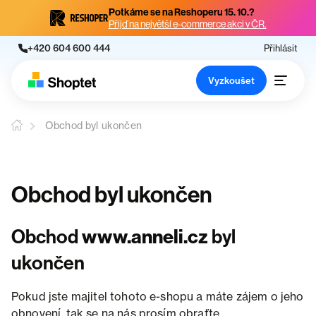
Potkáme se na Reshoperu 15. 10.?
Přijď na největší e-commerce akci v ČR.
+420 604 600 444
Přihlásit
Vyzkoušet
Obchod byl ukončen
Obchod byl ukončen
Obchod
www.anneli.cz
byl
ukončen
Pokud jste majitel tohoto e-shopu a máte zájem o jeho
obnovení, tak se na nás prosím obraťte.