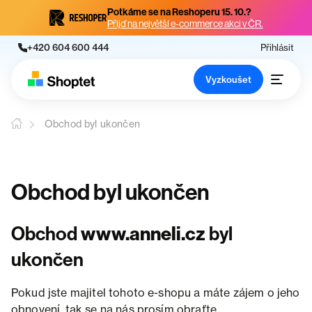
Potkáme se na Reshoperu 15. 10.?
Přijď na největší e-commerce akci v ČR.
+420 604 600 444
Přihlásit
Vyzkoušet
Obchod byl ukončen
Obchod byl ukončen
Obchod
www.anneli.cz
byl
ukončen
Pokud jste majitel tohoto e-shopu a máte zájem o jeho
obnovení, tak se na nás prosím obraťte.