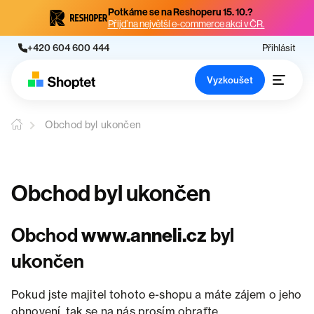
Potkáme se na Reshoperu 15. 10.?
Přijď na největší e-commerce akci v ČR.
+420 604 600 444
Přihlásit
Vyzkoušet
Obchod byl ukončen
Obchod byl ukončen
Obchod
www.anneli.cz
byl
ukončen
Pokud jste majitel tohoto e-shopu a máte zájem o jeho
obnovení, tak se na nás prosím obraťte.