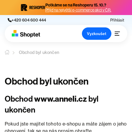
Potkáme se na Reshoperu 15. 10.?
Přijď na největší e-commerce akci v ČR.
+420 604 600 444
Přihlásit
Vyzkoušet
Obchod byl ukončen
Obchod byl ukončen
Obchod
www.anneli.cz
byl
ukončen
Pokud jste majitel tohoto e-shopu a máte zájem o jeho
obnovení, tak se na nás prosím obraťte.