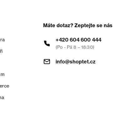
Máte dotaz? Zeptejte se nás
+420 604 600 444
ra
(Po - Pá 8 – 18:30)
ři
info@shoptet.cz
um
erce
na