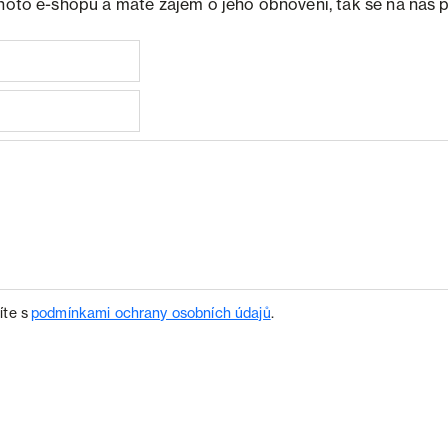
ohoto e-shopu a máte zájem o jeho obnovení, tak se na nás 
íte s
podmínkami ochrany osobních údajů
.