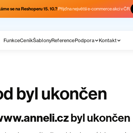
áme se na Reshoperu 15. 10.?
Přijď na největší e-commerce akci v ČR.
Funkce
Ceník
Šablony
Reference
Podpora
Kontakt
d byl ukončen
www.anneli.cz
byl ukončen