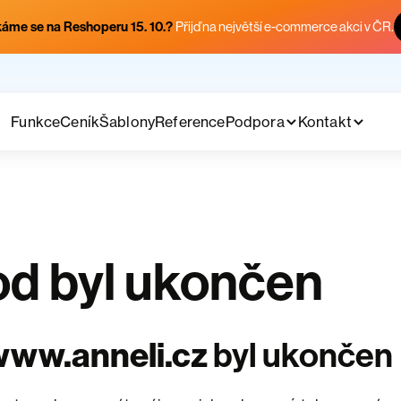
áme se na Reshoperu 15. 10.?
Přijď na největší e-commerce akci v ČR.
Funkce
Ceník
Šablony
Reference
Podpora
Kontakt
d byl ukončen
www.anneli.cz
byl ukončen