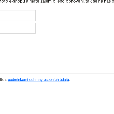
ohoto e-shopu a máte zájem o jeho obnovení, tak se na nás 
íte s
podmínkami ochrany osobních údajů
.