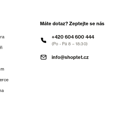
Máte dotaz? Zeptejte se nás
+420 604 600 444
ra
(Po - Pá 8 – 18:30)
ři
info@shoptet.cz
um
erce
na