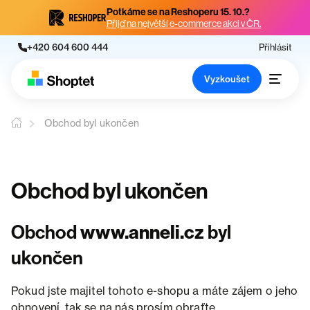
Potkáme se na Reshoperu 15. 10.?
Přijď na největší e-commerce akci v ČR.
+420 604 600 444
Přihlásit
Vyzkoušet
Obchod byl ukončen
Obchod byl ukončen
Obchod
www.anneli.cz
byl
ukončen
Pokud jste majitel tohoto e-shopu a máte zájem o jeho
obnovení, tak se na nás prosím obraťte.