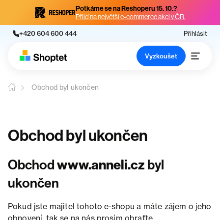
Potkáme se na Reshoperu 15. 10.?
Přijď na největší e-commerce akci v ČR.
+420 604 600 444
Přihlásit
Vyzkoušet
Obchod byl ukončen
Obchod byl ukončen
Obchod
www.anneli.cz
byl
ukončen
Pokud jste majitel tohoto e-shopu a máte zájem o jeho
obnovení, tak se na nás prosím obraťte.