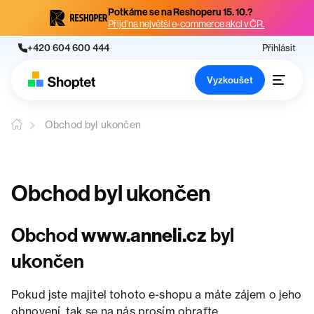
Potkáme se na Reshoperu 15. 10.?
Přijď na největší e-commerce akci v ČR.
+420 604 600 444
Přihlásit
Vyzkoušet
Obchod byl ukončen
Obchod byl ukončen
Obchod
www.anneli.cz
byl
ukončen
Pokud jste majitel tohoto e-shopu a máte zájem o jeho
obnovení, tak se na nás prosím obraťte.