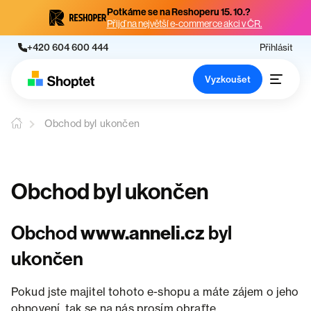
Potkáme se na Reshoperu 15. 10.?
Přijď na největší e-commerce akci v ČR.
+420 604 600 444
Přihlásit
Vyzkoušet
Obchod byl ukončen
Obchod byl ukončen
Obchod
www.anneli.cz
byl
ukončen
Pokud jste majitel tohoto e-shopu a máte zájem o jeho
obnovení, tak se na nás prosím obraťte.