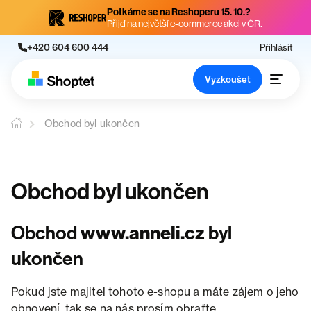
Potkáme se na Reshoperu 15. 10.?
Přijď na největší e-commerce akci v ČR.
+420 604 600 444
Přihlásit
Vyzkoušet
Obchod byl ukončen
Obchod byl ukončen
Obchod
www.anneli.cz
byl
ukončen
Pokud jste majitel tohoto e-shopu a máte zájem o jeho
obnovení, tak se na nás prosím obraťte.