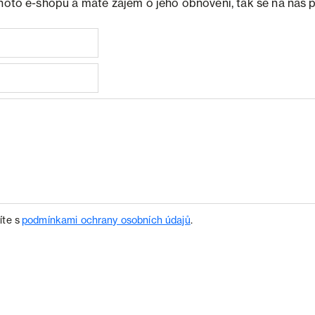
ohoto e-shopu a máte zájem o jeho obnovení, tak se na nás 
íte s
podmínkami ochrany osobních údajů
.