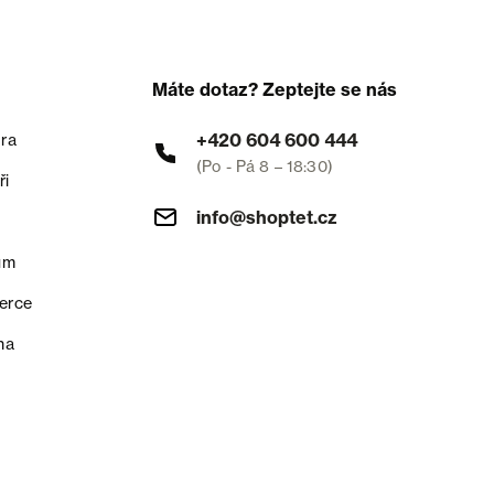
Máte dotaz? Zeptejte se nás
+420 604 600 444
ra
(Po - Pá 8 – 18:30)
ři
info@shoptet.cz
um
erce
na