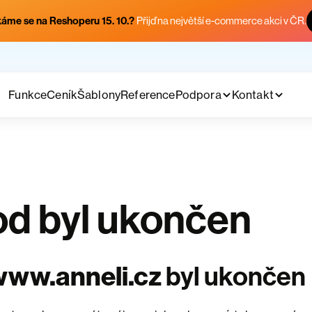
áme se na Reshoperu 15. 10.?
Přijď na největší e-commerce akci v ČR.
Funkce
Ceník
Šablony
Reference
Podpora
Kontakt
d byl ukončen
www.anneli.cz
byl ukončen