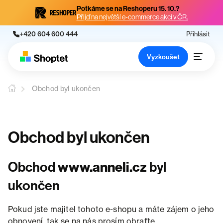
Potkáme se na Reshoperu 15. 10.?
Přijď na největší e-commerce akci v ČR.
+420 604 600 444
Přihlásit
Vyzkoušet
Obchod byl ukončen
Obchod byl ukončen
Obchod
www.anneli.cz
byl
ukončen
Pokud jste majitel tohoto e-shopu a máte zájem o jeho
obnovení, tak se na nás prosím obraťte.