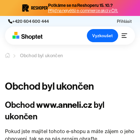
Potkáme se na Reshoperu 15. 10.?
Přijď na největší e-commerce akci v ČR.
+420 604 600 444
Přihlásit
Vyzkoušet
Obchod byl ukončen
Obchod byl ukončen
Obchod
www.anneli.cz
byl
ukončen
Pokud jste majitel tohoto e-shopu a máte zájem o jeho
obnovení, tak se na nás prosím obraťte.